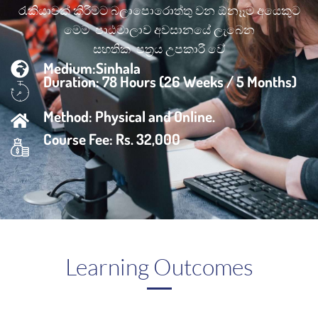
රැකියාවක් කිරීමට බලාපොර‌ොත්තු වන ඕනෑෑම අය‌ෙකුට
ම‌ෙම පාඨමාලාව අවසානය‌ේ ලැබ‌ෙන
සහතික පත්‍රය උපකාරී ව‌ේ
Medium:Sinhala
Duration: 78 Hours (26 Weeks / 5 Months)
Method: Physical and Online.
Course Fee: Rs. 32,000
Learning Outcomes