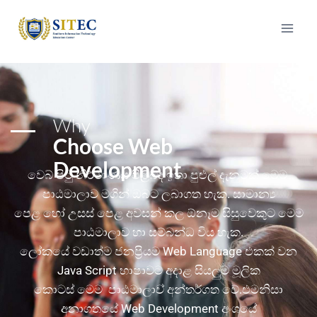
Why
Choose Web
Development
ව‌ෙබ් පිටු නිර්මාණය පිළිබඳ ඉතා පුළුල් දැනුමක් ම‌ෙම
පාඨමාලාව මගින් ඔබට ලබාගත හැක. සාමාන්‍ය
පෙළ හෝ උසස් පෙළ අවසන් කල ඕනෑම සිසුව‌ෙකුට ‌ම‌ෙම
පාඨමාලාව හා සම්බන්ධ විය හැක.
ලෝකය‌ේ වඩාත්ම ජනප්‍රියම Web Language එකක් වන
Java Script භාෂාවට අදාළ සියලුම මූලික
ක‌ොටස් ම‌ෙම පාඨමාලාව‌් අන්තර්ගත වේ.එමනිසා
අනාගතය‌ේ Web Development අංශය‌ේ